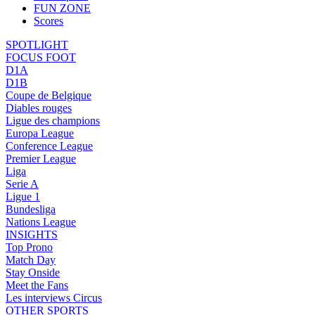
FUN ZONE
Scores
SPOTLIGHT
FOCUS FOOT
D1A
D1B
Coupe de Belgique
Diables rouges
Ligue des champions
Europa League
Conference League
Premier League
Liga
Serie A
Ligue 1
Bundesliga
Nations League
INSIGHTS
Top Prono
Match Day
Stay Onside
Meet the Fans
Les interviews Circus
OTHER SPORTS