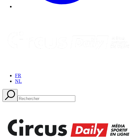
FR
NL