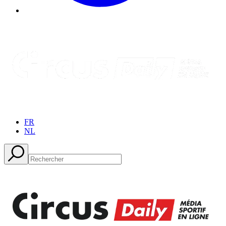
FR
NL