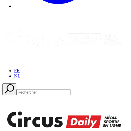
FR
NL