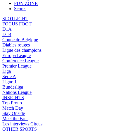
FUN ZONE
Scores
SPOTLIGHT
FOCUS FOOT
D1A
D1B
Coupe de Belgique
Diables rouges
Ligue des champions
Europa League
Conference League
Premier League
Liga
Serie A
Ligue 1
Bundesliga
Nations League
INSIGHTS
Top Prono
Match Day
Stay Onside
Meet the Fans
Les interviews Circus
OTHER SPORTS