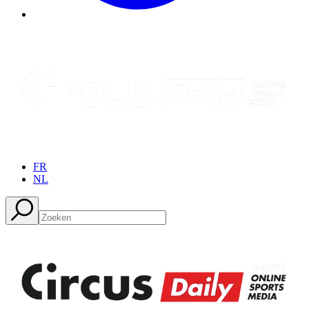
FR
NL