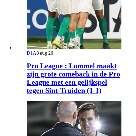
D1A
8 aug 26
Pro League : Lommel maakt
zijn grote comeback in de Pro
League met een gelijkspel
tegen Sint-Truiden (1-1)