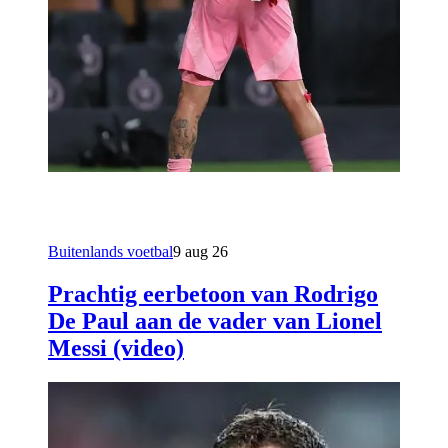
Buitenlands voetbal
9 aug 26
Prachtig eerbetoon van Rodrigo
De Paul aan de vader van Lionel
Messi (video)