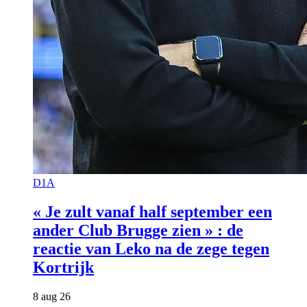
D1A
« Je zult vanaf half september een
ander Club Brugge zien » : de
reactie van Leko na de zege tegen
Kortrijk
8 aug 26