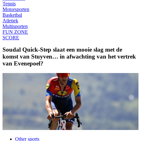
Tennis
Motorsporten
Basketbal
Atletiek
Multisporten
FUN ZONE
SCORE
Soudal Quick-Step slaat een mooie slag met de
komst van Stuyven… in afwachting van het vertrek
van Evenepoel?
Other sports