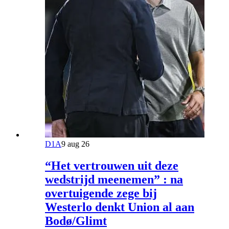
D1A
9 aug 26
“Het vertrouwen uit deze
wedstrijd meenemen” : na
overtuigende zege bij
Westerlo denkt Union al aan
Bodø/Glimt