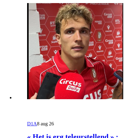
D1A
8 aug 26
« Het is erg teleurstellend » :