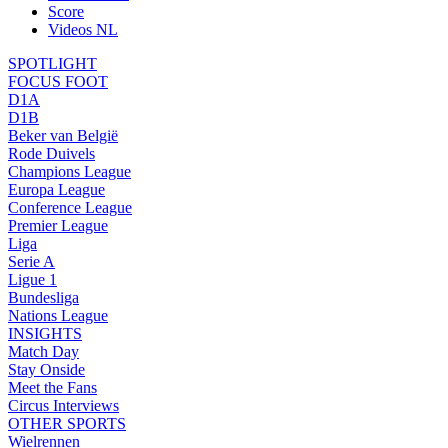
Score
Videos NL
SPOTLIGHT
FOCUS FOOT
D1A
D1B
Beker van België
Rode Duivels
Champions League
Europa League
Conference League
Premier League
Liga
Serie A
Ligue 1
Bundesliga
Nations League
INSIGHTS
Match Day
Stay Onside
Meet the Fans
Circus Interviews
OTHER SPORTS
Wielrennen