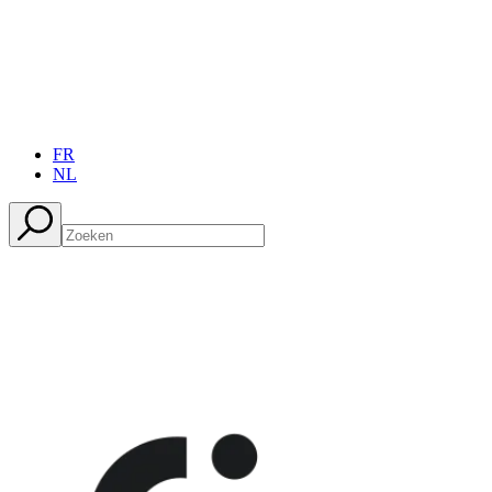
FR
NL