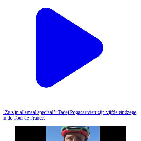
"Ze zijn allemaal speciaal": Tadej Pogacar viert zijn vijfde eindzege
in de Tour de France.