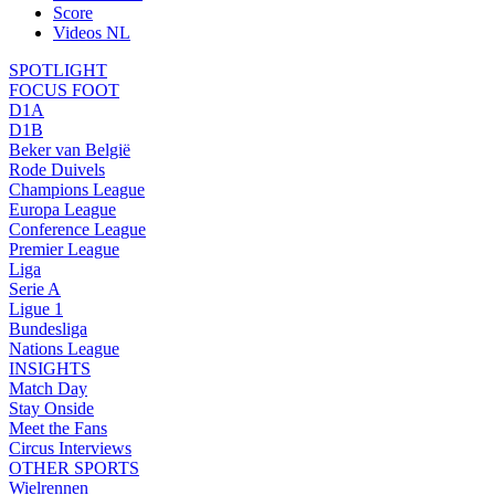
Score
Videos NL
SPOTLIGHT
FOCUS FOOT
D1A
D1B
Beker van België
Rode Duivels
Champions League
Europa League
Conference League
Premier League
Liga
Serie A
Ligue 1
Bundesliga
Nations League
INSIGHTS
Match Day
Stay Onside
Meet the Fans
Circus Interviews
OTHER SPORTS
Wielrennen