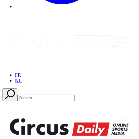
FR
NL