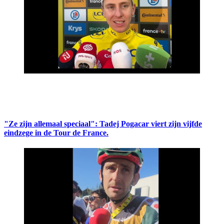
"Ze zijn allemaal speciaal": Tadej Pogacar viert zijn vijfde
eindzege in de Tour de France.