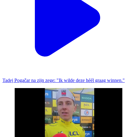
Tadej Pogačar na zijn zege: "Ik wilde deze héél graag winnen."