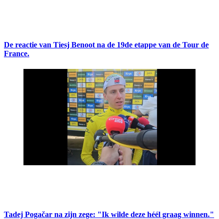
De reactie van Tiesj Benoot na de 19de etappe van de Tour de
France.
Tadej Pogačar na zijn zege: "Ik wilde deze héél graag winnen."