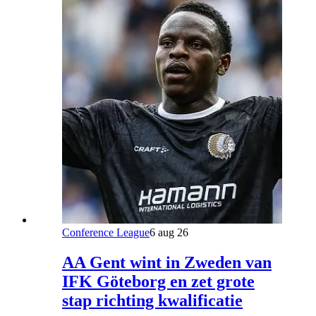
Conference League
6 aug 26
AA Gent wint in Zweden van
IFK Göteborg en zet grote
stap richting kwalificatie