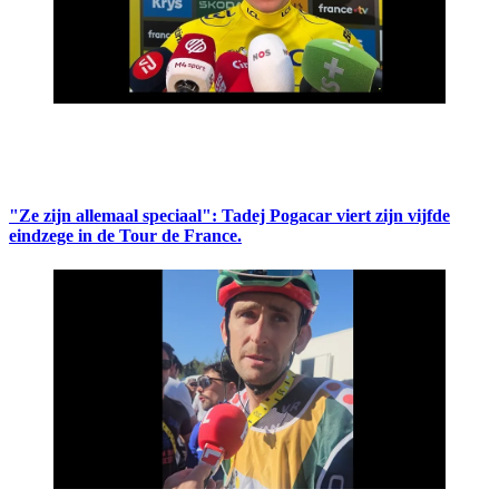
"Ze zijn allemaal speciaal": Tadej Pogacar viert zijn vijfde
eindzege in de Tour de France.