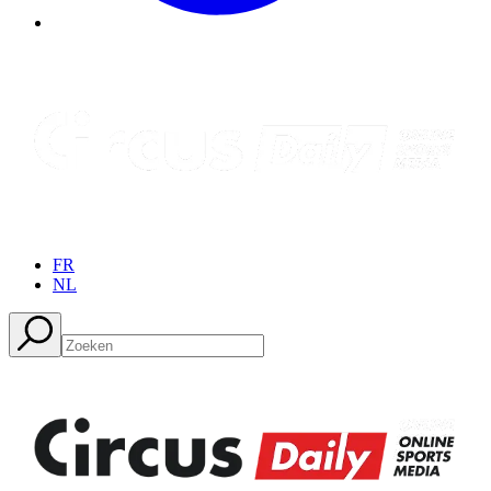
FR
NL