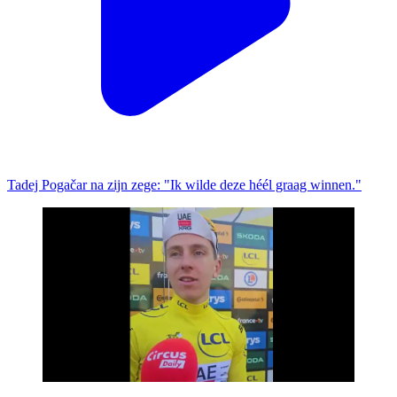
Tadej Pogačar na zijn zege: "Ik wilde deze héél graag winnen."