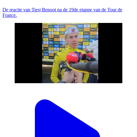
De reactie van Tiesj Benoot na de 19de etappe van de Tour de
France.