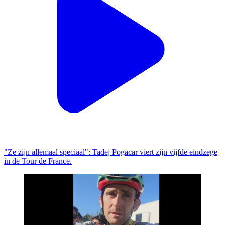
"Ze zijn allemaal speciaal": Tadej Pogacar viert zijn vijfde eindzege
in de Tour de France.