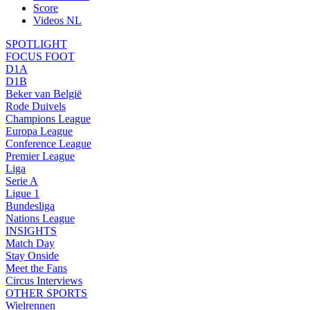
Score
Videos NL
SPOTLIGHT
FOCUS FOOT
D1A
D1B
Beker van België
Rode Duivels
Champions League
Europa League
Conference League
Premier League
Liga
Serie A
Ligue 1
Bundesliga
Nations League
INSIGHTS
Match Day
Stay Onside
Meet the Fans
Circus Interviews
OTHER SPORTS
Wielrennen