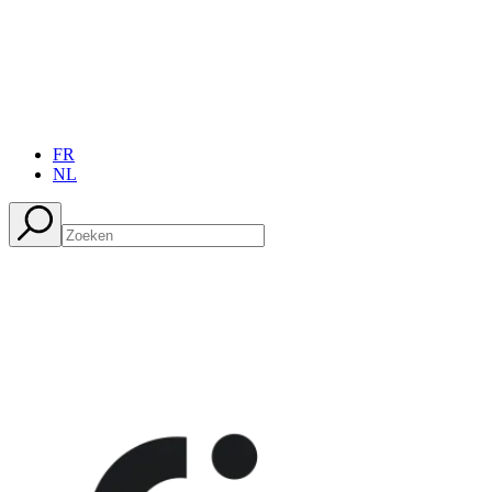
FR
NL