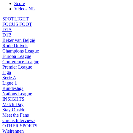
Score
Videos NL
SPOTLIGHT
FOCUS FOOT
D1A
D1B
Beker van België
Rode Duivels
Champions League
Europa League
Conference League
Premier League
Liga
Serie A
Ligue 1
Bundesliga
Nations League
INSIGHTS
Match Day
Stay Onside
Meet the Fans
Circus Interviews
OTHER SPORTS
Wielrennen