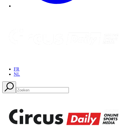
FR
NL