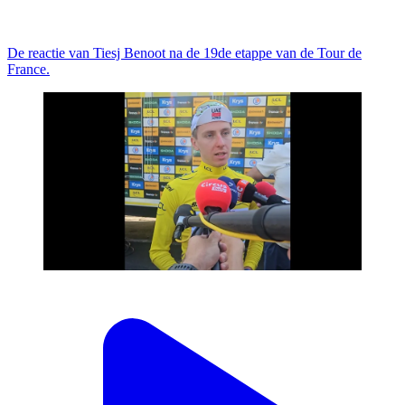
De reactie van Tiesj Benoot na de 19de etappe van de Tour de
France.