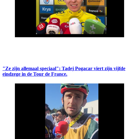
"Ze zijn allemaal speciaal": Tadej Pogacar viert zijn vijfde
eindzege in de Tour de France.