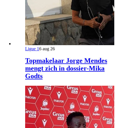
Ligue 1
6 aug 26
Topmakelaar Jorge Mendes
mengt zich in dossier-Mika
Godts