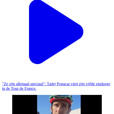
"Ze zijn allemaal speciaal": Tadej Pogacar viert zijn vijfde eindzege
in de Tour de France.