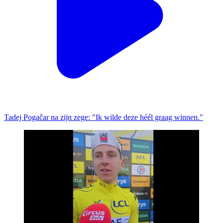
Tadej Pogačar na zijn zege: "Ik wilde deze héél graag winnen."