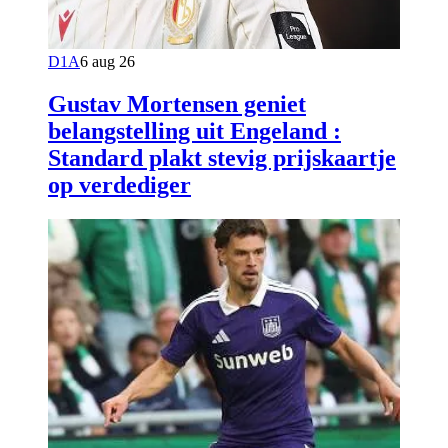
D1A
6 aug 26
Gustav Mortensen geniet
belangstelling uit Engeland :
Standard plakt stevig prijskaartje
op verdediger