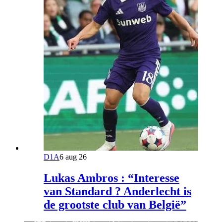
D1A
6 aug 26
Lukas Ambros : “Interesse
van Standard ? Anderlecht is
de grootste club van België”