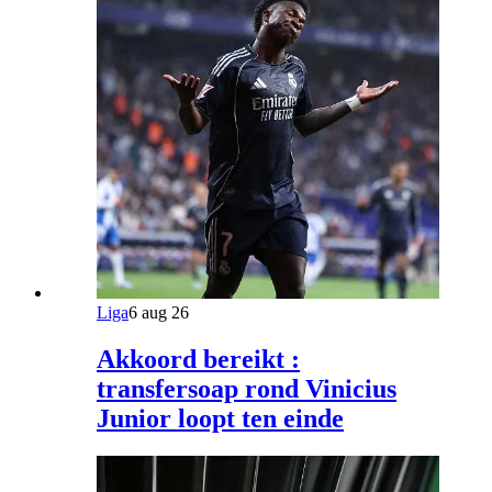
Liga
6 aug 26
Akkoord bereikt :
transfersoap rond Vinicius
Junior loopt ten einde