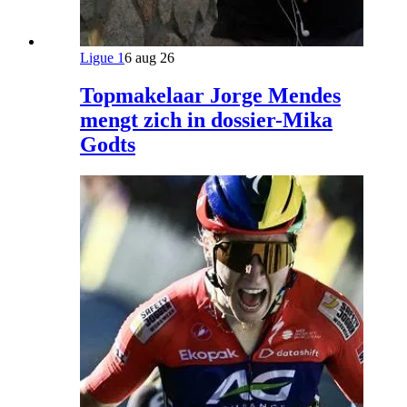
Ligue 1
6 aug 26
Topmakelaar Jorge Mendes
mengt zich in dossier-Mika
Godts