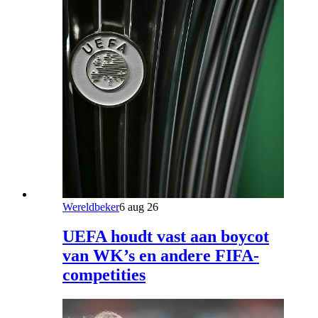
Wereldbeker
6 aug 26
UEFA houdt vast aan boycot
van WK’s en andere FIFA-
competities