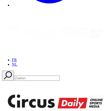
FR
NL