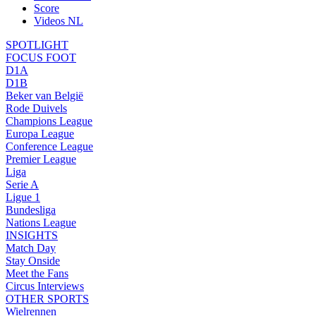
Score
Videos NL
SPOTLIGHT
FOCUS FOOT
D1A
D1B
Beker van België
Rode Duivels
Champions League
Europa League
Conference League
Premier League
Liga
Serie A
Ligue 1
Bundesliga
Nations League
INSIGHTS
Match Day
Stay Onside
Meet the Fans
Circus Interviews
OTHER SPORTS
Wielrennen