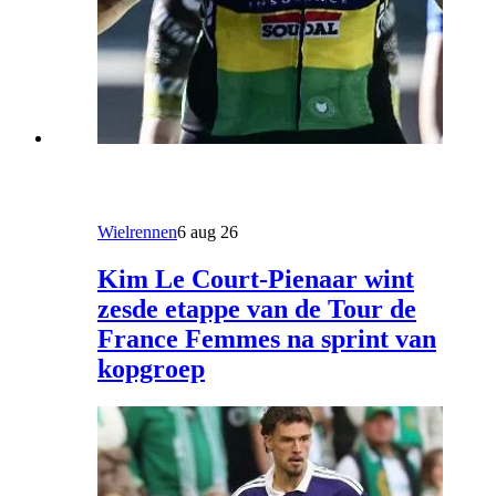
Wielrennen
6 aug 26
Kim Le Court-Pienaar wint
zesde etappe van de Tour de
France Femmes na sprint van
kopgroep