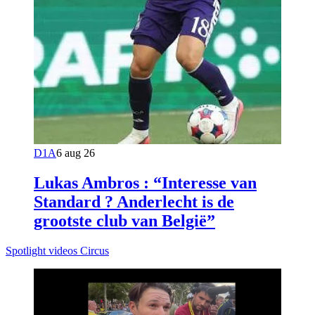
D1A
6 aug 26
Lukas Ambros : “Interesse van
Standard ? Anderlecht is de
grootste club van België”
Spotlight videos Circus