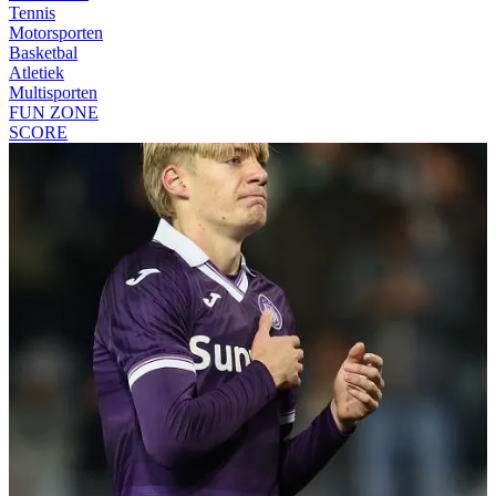
Tennis
Motorsporten
Basketbal
Atletiek
Multisporten
FUN ZONE
SCORE