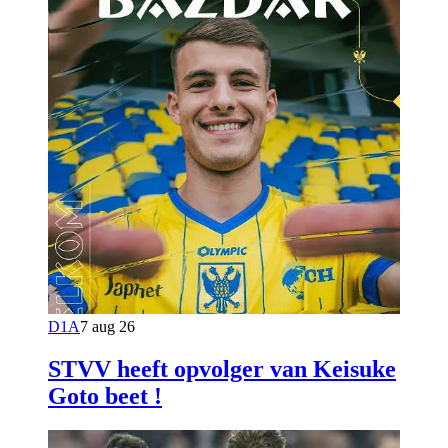
D1A
7 aug 26
STVV heeft opvolger van Keisuke
Goto beet !