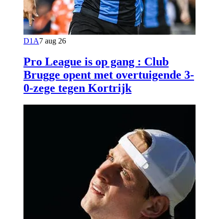
D1A
7 aug 26
Pro League is op gang : Club
Brugge opent met overtuigende 3-
0-zege tegen Kortrijk