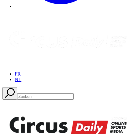
FR
NL