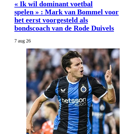
« Ik wil dominant voetbal
spelen » : Mark van Bommel voor
het eerst voorgesteld als
bondscoach van de Rode Duivels
7 aug 26