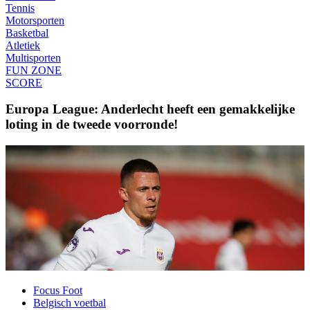
Tennis
Motorsporten
Basketbal
Atletiek
Multisporten
FUN ZONE
SCORE
Europa League: Anderlecht heeft een gemakkelijke
loting in de tweede voorronde!
Focus Foot
Belgisch voetbal