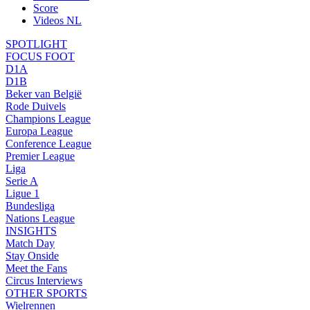
Score
Videos NL
SPOTLIGHT
FOCUS FOOT
D1A
D1B
Beker van België
Rode Duivels
Champions League
Europa League
Conference League
Premier League
Liga
Serie A
Ligue 1
Bundesliga
Nations League
INSIGHTS
Match Day
Stay Onside
Meet the Fans
Circus Interviews
OTHER SPORTS
Wielrennen