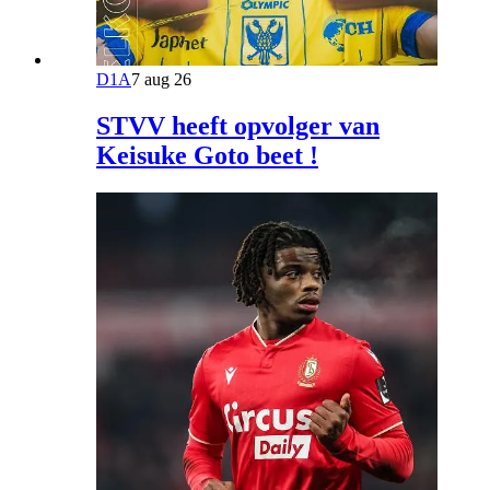
D1A
7 aug 26
STVV heeft opvolger van
Keisuke Goto beet !