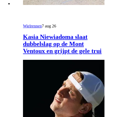
Wielrennen
7 aug 26
Kasia Niewiadoma slaat
dubbelslag op de Mont
Ventoux en grijpt de gele trui