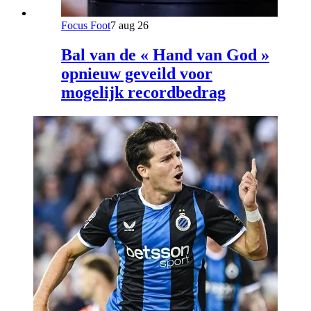
Focus Foot
7 aug 26
Bal van de « Hand van God »
opnieuw geveild voor
mogelijk recordbedrag