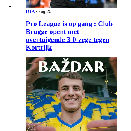
D1A
7 aug 26
Pro League is op gang : Club
Brugge opent met
overtuigende 3-0-zege tegen
Kortrijk